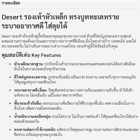
รายละเอียด
Desert รองเท้าหัวเหล็ก ทรงบูททะเลทราย
ระบายอากาศดี ใส่ลุยได้
Desert รองเท้าหัวเหล็กคู่นี้พร้อมพาคุณลุยทุกสถานการณ์ ด้วยดีไซน์บูททะเลทรายสุดเท่
ผสมผสานความแข็งแกร่งและการระบายอากาศที่ดีเยี่ยม มั่นใจทุกย่างก้าว ปลอดภัย และใส่
สบายตลอดวัน ไม่ว่าเส้นทางจะยากลำบากแค่ไหน รองเท้าคู่นี้ก็พร้อมไปกับคุณ
คุณสมบัติเด่น Key Features
หัวเหล็กมาตรฐาน:
ปกป้องนิ้วเท้าจากแรงกระแทกและของตกหล่นได้อย่างดีเยี่ยม
มั่นใจในความปลอดภัยทุกกิจกรรม
ดีไซน์บูททะเลทราย:
รูปทรงทันสมัย แข็งแกร่ง ทนทาน เหมาะกับทุกการผจญภัย
ให้คุณดูเท่ทุกการเคลื่อนไหว
ระบายอากาศดีเยี่ยม:
วัสดุพิเศษช่วยระบายความร้อนและความอับชื้น ทำให้เท้า
แห้งสบาย ไม่เหม็นอับ แม้ในสภาพอากาศร้อน
พื้นรองเท้ากันลื่น:
ออกแบบมาเพื่อยึดเกาะได้ดีบนทุกพื้นผิว ลดความเสี่ยงในการ
ลื่นไถล เพิ่มความมั่นคงขณะเดิน
น้ำหนักเบาและยืดหยุ่น:
สวมใส่สบาย ไม่เป็นภาระต่อเท้า ให้คุณเคลื่อนไหวได้อย่าง
คล่องตัวตลอดวัน
ทนทานต่อการใช้งานหนัก:
ผลิตจากวัสดุคุณภาพสูง ทนทานต่อการฉีกขาดและรอย
ขีดข่วน พร้อมลุยทุกสมบุกสมบัน