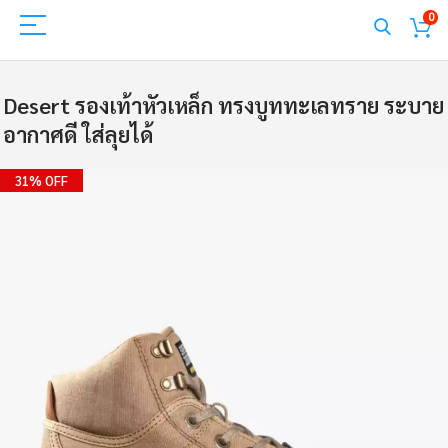
0
Desert รองเท้าหัวเหล็ก ทรงบูททะเลทราย ระบาย
อากาศดี ใส่ลุยได้
Skip
31% OFF
to
the
end
of
the
images
gallery