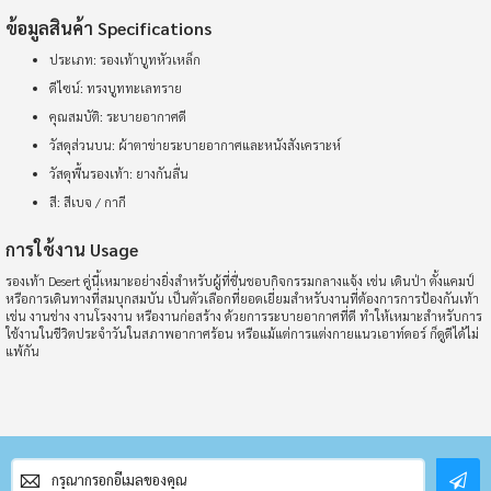
ข้อมูลสินค้า Specifications
ประเภท: รองเท้าบูทหัวเหล็ก
ดีไซน์: ทรงบูททะเลทราย
คุณสมบัติ: ระบายอากาศดี
วัสดุส่วนบน: ผ้าตาข่ายระบายอากาศและหนังสังเคราะห์
วัสดุพื้นรองเท้า: ยางกันลื่น
สี: สีเบจ / กากี
การใช้งาน Usage
รองเท้า Desert คู่นี้เหมาะอย่างยิ่งสำหรับผู้ที่ชื่นชอบกิจกรรมกลางแจ้ง เช่น เดินป่า ตั้งแคมป์
หรือการเดินทางที่สมบุกสมบัน เป็นตัวเลือกที่ยอดเยี่ยมสำหรับงานที่ต้องการการป้องกันเท้า
เช่น งานช่าง งานโรงงาน หรืองานก่อสร้าง ด้วยการระบายอากาศที่ดี ทำให้เหมาะสำหรับการ
ใช้งานในชีวิตประจำวันในสภาพอากาศร้อน หรือแม้แต่การแต่งกายแนวเอาท์ดอร์ ก็ดูดีได้ไม่
แพ้กัน
สมัคร
สมาชิก