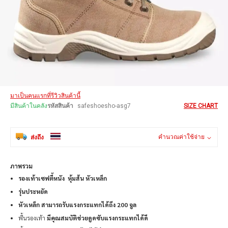
Skip
มาเป็นคนแรกที่รีวิวสินค้านี้
to
the
มีสินค้าในคลัง
รหัสสินค้า
safeshoesho-asg7
SIZE CHART
beginning
of
the
คำนวณค่าใช้จ่าย
ส่งถึง
images
gallery
ภาพรวม
รองเท้าเซฟตี้หนัง หุ้มส้น หัวเหล็ก
รุ่นประหยัด
หัวเหล็ก สามารถรับแรงกระแทกได้ถึง 200 จูล
พื้นรองเท้า
มีคุณสมบัติช่วยดูดซับแรงกระแทกได้ดี