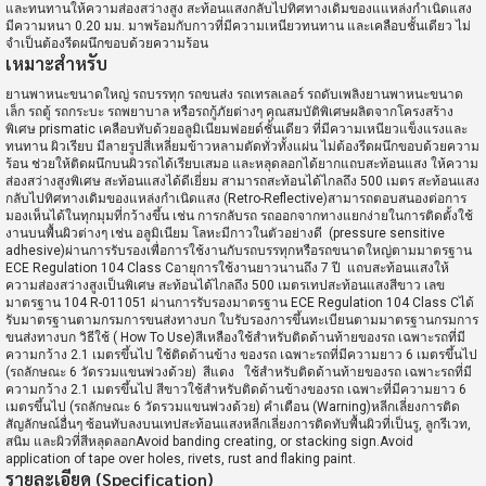
และทนทานให้ความส่องสว่างสูง สะท้อนแสงกลับไปทิศทางเดิมของแแหล่งกำเนิดแสง
มีความหนา 0.20 มม. มาพร้อมกับกาวที่มีความเหนียวทนทาน และเคลือบชั้นเดียว ไม่
จำเป็นต้องรีดผนึกขอบด้วยความร้อน
เหมาะสำหรับ
ยานพาหนะขนาดใหญ่ รถบรรทุก รถขนส่ง รถเทรลเลอร์ รถดับเพลิงยานพาหนะขนาด
เล็ก รถตู้ รถกระบะ รถพยาบาล หรือรถกู้ภัยต่างๆ คุณสมบัติพิเศษผลิตจากโครงสร้าง
พิเศษ prismatic เคลือบทับด้วยอลูมิเนียมฟอยด์ชั้นเดียว ที่มีความเหนียวแข็งแรงและ
ทนทาน ผิวเรียบ มีลายรูปสี่เหลี่ยมข้าวหลามตัดทั่วทั้งแผ่น ไม่ต้องรีดผนึกขอบด้วยความ
ร้อน ช่วยให้ติดผนึกบนผิวรถได้เรียบเสมอ และหลุดลอกได้ยากแถบสะท้อนแสง ให้ความ
ส่องสว่างสูงพิเศษ สะท้อนแสงได้ดีเยี่ยม สามารถสะท้อนได้ไกลถึง 500 เมตร สะท้อนแสง
กลับไปทิศทางเดิมของแหล่งกำเนิดแสง (Retro-Reflective)สามารถตอบสนองต่อการ
มองเห็นได้ในทุกมุมที่กว้างขึ้น เช่น การกลับรถ รถออกจากทางแยกง่ายในการติดตั้งใช้
งานบนพื้นผิวต่างๆ เช่น อลูมิเนียม โลหะมีกาวในตัวอย่างดี (pressure sensitive
adhesive)ผ่านการรับรองเพื่อการใช้งานกับรถบรรทุกหรือรถขนาดใหญ่ตามมาตรฐาน
ECE Regulation 104 Class Cอายุการใช้งานยาวนานถึง 7 ปี แถบสะท้อนแสงให้
ความส่องสว่างสูงเป็นพิเศษ สะท้อนได้ไกลถึง 500 เมตรเทปสะท้อนแสงสีขาว เลข
มาตรฐาน 104 R-011051 ผ่านการรับรองมาตรฐาน ECE Regulation 104 Class Cได้
รับมาตรฐานตามกรมการขนส่งทางบก ใบรับรองการขึ้นทะเบียนตามมาตรฐานกรมการ
ขนส่งทางบก วิธีใช้ ( How To Use)สีเหลืองใช้สำหรับติดด้านท้ายของรถ เฉพาะรถที่มี
ความกว้าง 2.1 เมตรขึ้นไป ใช้ติดด้านข้าง ของรถ เฉพาะรถที่มีความยาว 6 เมตรขึ้นไป
(รถลักษณะ 6 วัดรวมแขนพ่วงด้วย) สีแดง ใช้สำหรับติดด้านท้ายของรถ เฉพาะรถที่มี
ความกว้าง 2.1 เมตรขึ้นไป สีขาวใช้สำหรับติดด้านข้างของรถ เฉพาะที่มีความยาว 6
เมตรขึ้นไป (รถลักษณะ 6 วัดรวมแขนพ่วงด้วย) คำเตือน (Warning)หลีกเลี่ยงการติด
สัญลักษณ์อื่นๆ ซ้อนทับลงบนเทปสะท้อนแสงหลีกเลี่ยงการติดทับพื้นผิวที่เป็นรู, ลูกรีเวท,
สนิม และผิวที่สีหลุดลอกAvoid banding creating, or stacking sign.Avoid
application of tape over holes, rivets, rust and flaking paint.
รายละเอียด (Specification)