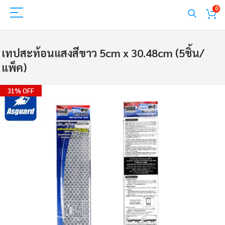
0
เทปสะท้อนแสงสีขาว 5cm x 30.48cm (5ชิ้น/
แพ็ค)
Skip
31% OFF
to
the
end
of
the
images
gallery