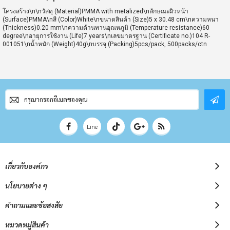
โครงสร้าง\n\nวัสดุ (Material)PMMA with metalized\nลักษณะผิวหน้า
(Surface)PMMA\nสี (Color)White\nขนาดสินค้า (Size)5 x 30.48 cm\nความหนา
(Thickness)0.20 mm\nความต้านทานอุณหภูมิ (Temperature resistance)60
degree\nอายุการใช้งาน (Life)7 years\nเลขมาตรฐาน (Certificate no.)104 R-
001051\nน้ำหนัก (Weight)40g\nบรรจุ (Packing)5pcs/pack, 500packs/ctn
สมัคร
สมาชิก
จดหมาย
ข่าว
Line
เกี่ยวกับองค์กร
นโยบายต่าง ๆ
คำถามและข้อสงสัย
หมวดหมู่สินค้า