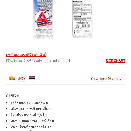
Skip
มาเป็นคนแรกที่รีวิวสินค้านี้
to
the
มีสินค้าในคลัง
รหัสสินค้า
safetrafare-ref4
SIZE CHART
beginning
of
the
คำนวณค่าใช้จ่าย
ส่งถึง
images
gallery
ภาพรวม
สะท้อนแสงสว่างเด่นชัดมาก
เพิ่มความปลอดภัยมองเห็นง่าย
ติดแน่นทนนานไม่หลุดง่าย
ทนทานทุกสภาพอากาศดีเยี่ยม
ใช้งานง่ายเพียงแค่ลอกติดเลย