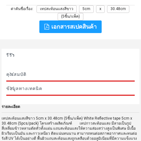
ค่าคันชื่อเรื่อง
เทปสะท้อนแสงสีขาว
5cm
x
30.48cm
(5ชิ้น/แพ็ค)
เอกสารสเปคสินค้า
รีวิว
คุณสมบัติ
ข้อมูลทางเทคนิค
รายละเอียด
เทปสะท้อนแสงสีขาว 5cm x 30.48cm (5ชิ้น/แพ็ค) White Reflective tape 5cm x
30.48cm (5pcs/pack) โครงสร้างผลิตภัณฑ์ เทปกาวสะท้อนแสง มีลายเป็นรูป
สี่เหลี่ยมข้าวหลามตัดทั่วทั้งแผ่น แถบสะท้อนแสงให้ความส่องสว่างสูงเป็นพิเศษ มีเนื้อ
ผิวเรียบเป็นมัน และกาวเหนียว ติดแน่นทนนาน สามารถทนต่อสภาพอากาศและทนต่อ
รังสี UV ได้เป็นอย่างดี พื้นผิวแถบสะท้อนแสงถูกเคลือบด้วยอลูมิเนียมที่มีความแข็งแรง