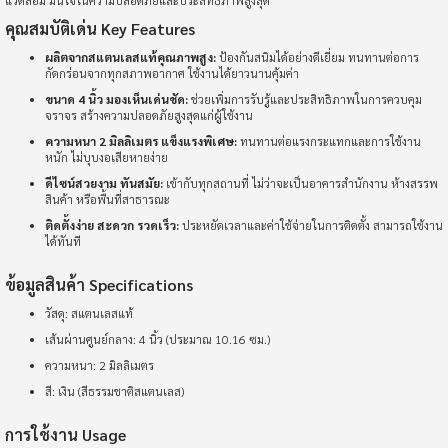
แวดล้อม มั่นใจในความปลอดภัยและประสิทธิภาพสูงสุด
คุณสมบัติเด่น Key Features
ผลิตจากสแตนเลสแท้คุณภาพสูง:
ป้องกันสนิมได้อย่างดีเยี่ยม ทนทานต่อการ
กัดกร่อนจากทุกสภาพอากาศ ใช้งานได้ยาวนานคุ้มค่า
ขนาด 4 นิ้ว มองเห็นเด่นชัด:
ช่วยเพิ่มการรับรู้และประสิทธิภาพในการควบคุม
จราจร สร้างความปลอดภัยสูงสุดแก่ผู้ใช้งาน
ความหนา 2 มิลลิเมตร แข็งแรงพิเศษ:
ทนทานต่อแรงกระแทกและการใช้งาน
หนัก ไม่บุบงอเสียหายง่าย
ดีไซน์สวยงาม ทันสมัย:
เข้ากับทุกสถานที่ ไม่ว่าจะเป็นอาคารสำนักงาน ห้างสรรพ
สินค้า หรือพื้นที่สาธารณะ
ติดตั้งง่าย สะดวก รวดเร็ว:
ประหยัดเวลาและค่าใช้จ่ายในการติดตั้ง สามารถใช้งาน
ได้ทันที
ข้อมูลสินค้า Specifications
วัสดุ: สแตนเลสแท้
เส้นผ่านศูนย์กลาง: 4 นิ้ว (ประมาณ 10.16 ซม.)
ความหนา: 2 มิลลิเมตร
สี: เงิน (สีธรรมชาติสแตนเลส)
การใช้งาน Usage