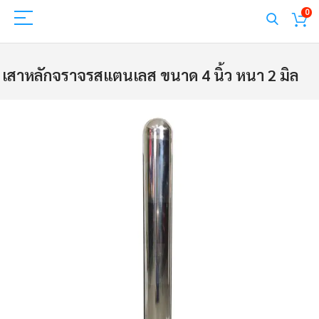
0
เสาหลักจราจรสแตนเลส ขนาด 4 นิ้ว หนา 2 มิล
Skip
to
the
end
of
the
images
gallery