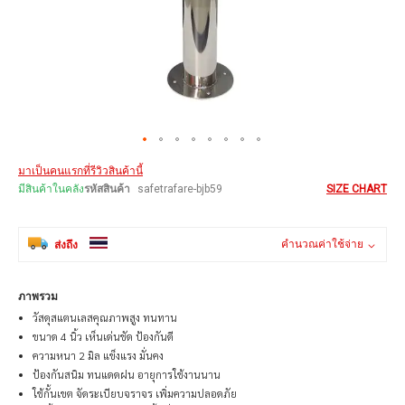
Skip
มาเป็นคนแรกที่รีวิวสินค้านี้
to
the
มีสินค้าในคลัง
รหัสสินค้า
safetrafare-bjb59
SIZE CHART
beginning
of
the
คำนวณค่าใช้จ่าย
ส่งถึง
images
gallery
ภาพรวม
วัสดุสแตนเลสคุณภาพสูง ทนทาน
ขนาด 4 นิ้ว เห็นเด่นชัด ป้องกันดี
ความหนา 2 มิล แข็งแรง มั่นคง
ป้องกันสนิม ทนแดดฝน อายุการใช้งานนาน
ใช้กั้นเขต จัดระเบียบจราจร เพิ่มความปลอดภัย