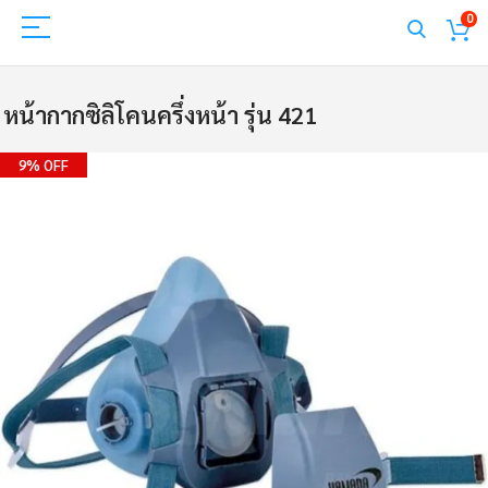
0
หน้ากากซิลิโคนครึ่งหน้า รุ่น 421
Skip
9% OFF
to
the
end
of
the
images
gallery