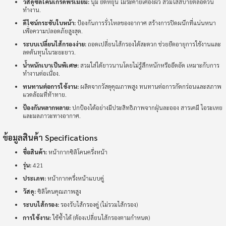
วัสดุซิลิโคนเกรดพรีเมียม:
นุ่ม ยืดหยุ่น ไม่ระคายเคืองผิว สวมใส่สบายตลอดวัน
ทำงาน.
ดีไซน์กระชับใบหน้า:
ป้องกันการรั่วไหลของอากาศ สร้างการปิดผนึกที่แน่นหนา
เพื่อความปลอดภัยสูงสุด.
ระบบเปลี่ยนไส้กรองง่าย:
ถอดเปลี่ยนไส้กรองได้สะดวก ช่วยยืดอายุการใช้งานและ
ลดต้นทุนในระยะยาว.
น้ำหนักเบาเป็นพิเศษ:
สวมใส่ได้ยาวนานโดยไม่รู้สึกหนักหรืออึดอัด เหมาะกับการ
ทำงานต่อเนื่อง.
ทนทานต่อการใช้งาน:
ผลิตจากวัสดุคุณภาพสูง ทนทานต่อการกัดกร่อนและสภาพ
แวดล้อมที่ท้าทาย.
ป้องกันหลากหลาย:
ปกป้องได้อย่างมีประสิทธิภาพจากฝุ่นละออง สารเคมี ไอระเหย
และมลภาวะทางอากาศ.
ข้อมูลสินค้า Specifications
ชื่อสินค้า:
หน้ากากซิลิโคนครึ่งหน้า
รุ่น:
421
ประเภท:
หน้ากากครึ่งหน้าแบบคู่
วัสดุ:
ซิลิโคนคุณภาพสูง
ระบบไส้กรอง:
รองรับไส้กรองคู่ (ไม่รวมไส้กรอง)
การใช้งาน:
ใช้ซ้ำได้ (ต้องเปลี่ยนไส้กรองตามกำหนด)