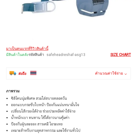
Skip
มาเป็นคนแรกที่รีวิวสินค้านี้
to
the
มีสินค้าในคลัง
รหัสสินค้า
safeheadreshaf-asg13
SIZE CHART
beginning
of
the
คำนวณค่าใช้จ่าย
ส่งถึง
images
gallery
ภาพรวม
ซิลิโคนนุ่มพิเศษ สวมใส่สบายตลอดวัน
ออกแบบกระชับใบหน้า ป้องกันแน่นหนามั่นใจ
เปลี่ยนไส้กรองได้ง่าย ช่วยประหยัดค่าใช้จ่าย
น้ำหนักเบา ทนทาน ใช้ได้ยาวนานคุ้มค่า
ป้องกันฝุ่นละออง สารเคมี ไอระเหย
เหมาะสำหรับงานอุตสาหกรรม และใช้งานทั่วไป