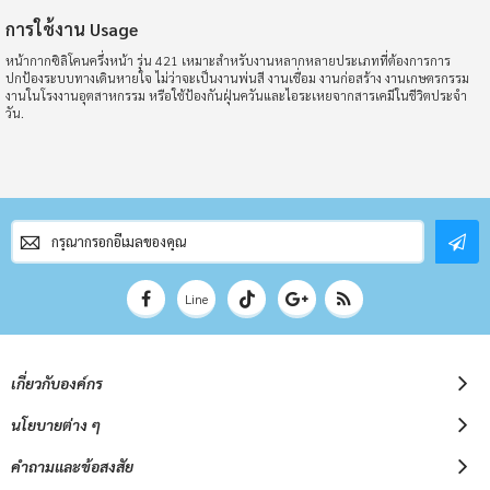
การใช้งาน Usage
หน้ากากซิลิโคนครึ่งหน้า รุ่น 421 เหมาะสำหรับงานหลากหลายประเภทที่ต้องการการ
ปกป้องระบบทางเดินหายใจ ไม่ว่าจะเป็นงานพ่นสี งานเชื่อม งานก่อสร้าง งานเกษตรกรรม
งานในโรงงานอุตสาหกรรม หรือใช้ป้องกันฝุ่นควันและไอระเหยจากสารเคมีในชีวิตประจำ
วัน.
สมัคร
สมาชิก
จดหมาย
ข่าว
Line
เกี่ยวกับองค์กร
นโยบายต่าง ๆ
คำถามและข้อสงสัย