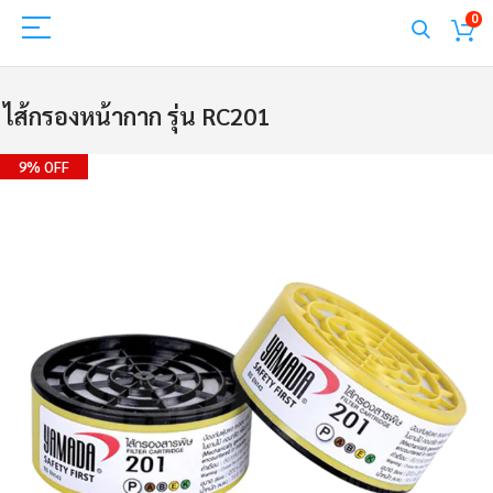
0
ไส้กรองหน้ากาก รุ่น RC201
Skip
9% OFF
to
the
end
of
the
images
gallery