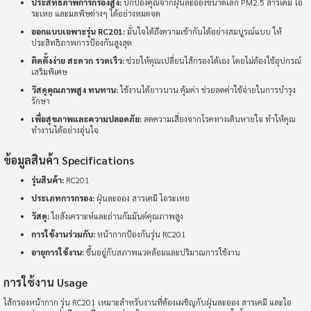
ประสิทธิภาพการกรองสูง:
ปกป้องคุณจากฝุ่นละอองขนาดเล็ก PM2.5 สารเคมี ไอ
ระเหย และมลพิษต่างๆ ได้อย่างหมดจด
ออกแบบเฉพาะรุ่น RC201:
มั่นใจได้ถึงความเข้ากันได้อย่างสมบูรณ์แบบ ให้
ประสิทธิภาพการป้องกันสูงสุด
ติดตั้งง่าย สะดวก รวดเร็ว:
ช่วยให้คุณเปลี่ยนไส้กรองได้เอง โดยไม่ต้องใช้อุปกรณ์
เสริมพิเศษ
วัสดุคุณภาพสูง ทนทาน:
ใช้งานได้ยาวนาน คุ้มค่า ช่วยลดค่าใช้จ่ายในการบำรุง
รักษา
เพื่อสุขภาพและความปลอดภัย:
ลดความเสี่ยงจากโรคทางเดินหายใจ ทำให้คุณ
ทำงานได้อย่างอุ่นใจ
ข้อมูลสินค้า Specifications
รุ่นสินค้า:
RC201
ประเภทการกรอง:
ฝุ่นละออง สารเคมี ไอระเหย
วัสดุ:
ใยสังเคราะห์และถ่านกัมมันต์คุณภาพสูง
การใช้งานร่วมกับ:
หน้ากากป้องกันรุ่น RC201
อายุการใช้งาน:
ขึ้นอยู่กับสภาพแวดล้อมและปริมาณการใช้งาน
การใช้งาน Usage
ไส้กรองหน้ากาก รุ่น RC201 เหมาะสำหรับงานที่ต้องเผชิญกับฝุ่นละออง สารเคมี และไอ