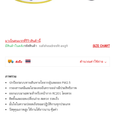
Skip
มาเป็นคนแรกที่รีวิวสินค้านี้
to
the
มีสินค้าในคลัง
รหัสสินค้า
safeheadresfit-asg9
SIZE CHART
beginning
of
the
คำนวณค่าใช้จ่าย
ส่งถึง
images
gallery
ภาพรวม
ปกป้องระบบทางเดินหายใจจากฝุ่นละออง PM2.5
กรองสารเคมีและไอระเหยอันตรายอย่างมีประสิทธิภาพ
ออกแบบมาเฉพาะสำหรับหน้ากาก RC201 โดยตรง
ติดตั้งและถอดเปลี่ยนง่าย สะดวก รวดเร็ว
มั่นใจในความปลอดภัยขณะปฏิบัติงานทุกประเภท
วัสดุคุณภาพสูง ใช้งานได้ยาวนาน คุ้มค่า