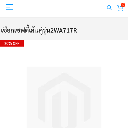
0
เชือกเซฟตี้เส้นคู่รุ่น2WA717R
Skip
20% OFF
to
the
end
of
the
images
gallery