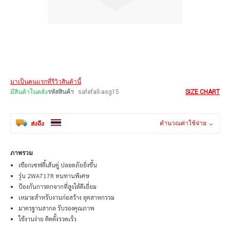
Skip
มาเป็นคนแรกที่รีวิวสินค้านี้
to
the
มีสินค้าในคลัง
รหัสสินค้า
safefall-asg15
SIZE CHART
beginning
of
the
คำนวณค่าใช้จ่าย
ส่งถึง
images
gallery
ภาพรวม
เชือกเซฟตี้เส้นคู่ ปลอดภัยยิ่งขึ้น
รุ่น 2WA717R ทนทานพิเศษ
ป้องกันการตกจากที่สูงได้ดีเยี่ยม
เหมาะสำหรับงานก่อสร้าง อุตสาหกรรม
มาตรฐานสากล รับรองคุณภาพ
ใช้งานง่าย ติดตั้งรวดเร็ว