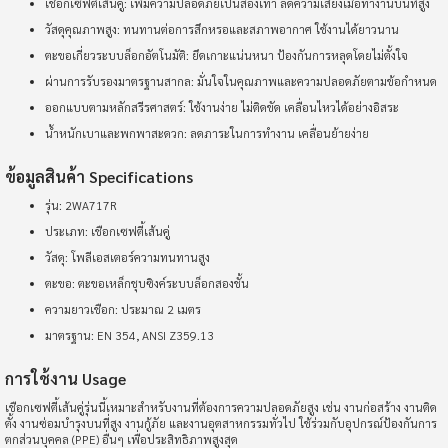
เชือกเซฟตี้เส้นคู่: เพิ่มความปลอดภัยเป็นสองเท่า ลดความเสี่ยงเมื่อทำงานบนที่สูง
วัสดุคุณภาพสูง: ทนทานต่อการสึกหรอและสภาพอากาศ ใช้งานได้ยาวนาน
ตะขอเกี่ยวระบบล็อกอัตโนมัติ: ยึดเกาะแน่นหนา ป้องกันการหลุดโดยไม่ตั้งใจ
ผ่านการรับรองมาตรฐานสากล: มั่นใจในคุณภาพและความปลอดภัยตามข้อกำหนด
ออกแบบตามหลักสรีรศาสตร์: ใช้งานง่าย ไม่ติดขัด เคลื่อนไหวได้อย่างอิสระ
น้ำหนักเบาและพกพาสะดวก: ลดภาระในการทำงาน เคลื่อนย้ายง่าย
ข้อมูลสินค้า Specifications
รุ่น: 2WA717R
ประเภท: เชือกเซฟตี้เส้นคู่
วัสดุ: โพลีเอสเตอร์ความทนทานสูง
ตะขอ: ตะขอเหล็กชุบซิงค์ระบบล็อกสองชั้น
ความยาวเชือก: ประมาณ 2 เมตร
มาตรฐาน: EN 354, ANSI Z359.13
การใช้งาน Usage
เชือกเซฟตี้เส้นคู่รุ่นนี้เหมาะสำหรับงานที่ต้องการความปลอดภัยสูง เช่น งานก่อสร้าง งานติด
ตั้ง งานซ่อมบำรุงบนที่สูง งานกู้ภัย และงานอุตสาหกรรมทั่วไป ใช้ร่วมกับอุปกรณ์ป้องกันการ
ตกส่วนบุคคล (PPE) อื่นๆ เพื่อประสิทธิภาพสูงสุด