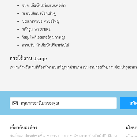
ชนิด: เข็มขัดนิรภัยแบบครึ่งตัว
ระบบเชือก: เชือกเส้นคู่
ประเภทตะขอ: ตะขอใหญ่
รหัสรุ่น: W737BR2
วัสดุ: โพลีเอสเตอร์คุณภาพสูง
การปรับ: หัวเข็มขัดปรับระดับได้
การใช้งาน Usage
เหมาะสำหรับงานที่ต้องทำงานบนที่สูงทุกประเภท เช่น งานก่อสร้าง, งานซ่อมบำรุงอาคาร,
สมัคร
สมั
สมาชิก
จดหมาย
ข่าว
เกี่ยวกับองค์กร
นโยบา
ศูนย์รวมอุปกรณ์เซฟตี้ มาตรฐานสากล ราคามิตรภาพ สำหรับผู้ปฏิบัติงาน
นโยบาย