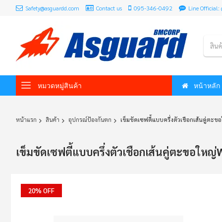
Safety@asguardd.com
Contact us
095-346-0492
Line Officia
สินค
หมวดหมู่สินค้า
หน้าหลัก
หน้าแรก
สินค้า
อุปกรณ์ป้องกันตก
เข็มขัดเซฟตี้แบบครึ่งตัวเชือกเส้นคู่ต
เข็มขัดเซฟตี้แบบครึ่งตัวเชือกเส้นคู่ตะขอให
Skip
20% OFF
to
the
end
of