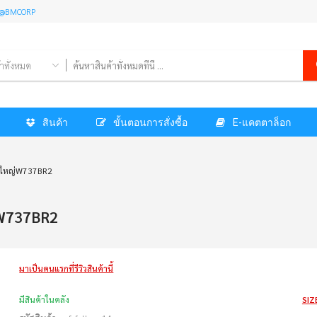
l: @BMCORP
้าทั้งหมด
สินค้า
ขั้นตอนการสั่งซื้อ
E-แคตตาล็อก
ะขอใหญ่W737BR2
ญ่W737BR2
มาเป็นคนแรกที่รีวิวสินค้านี้
มีสินค้าในคลัง
SIZ