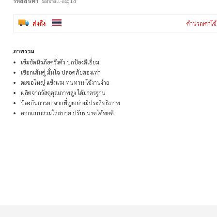
รหัสสินค้า
safefall-asg14
ส่งถึง
คำนวณค่าใช้
ภาพรวม
เข็มขัดนิรภัยครึ่งตัว ปกป้องดีเยี่ยม
เชือกเส้นคู่ มั่นใจ ปลอดภัยสองเท่า
ตะขอใหญ่ แข็งแรง ทนทาน ใช้งานง่าย
ผลิตจากวัสดุคุณภาพสูง ได้มาตรฐาน
ป้องกันการตกจากที่สูงอย่างมีประสิทธิภาพ
ออกแบบสวมใส่สบาย ปรับขนาดได้พอดี