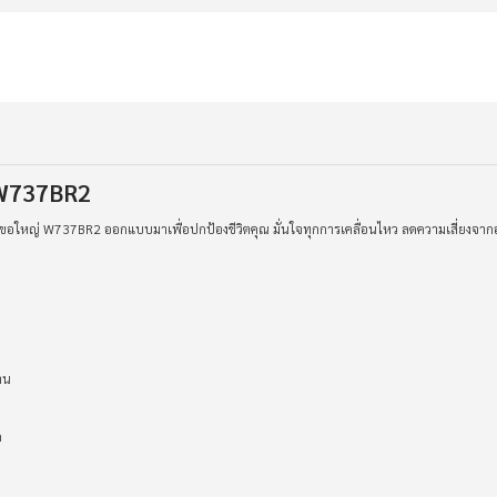
ญ่W737BR2
ตะขอใหญ่ W737BR2 ออกแบบมาเพื่อปกป้องชีวิตคุณ มั่นใจทุกการเคลื่อนไหว ลดความเสี่ยงจากอุบ
าน
ด