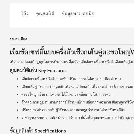
รีวิว
คุณสมบัติ
ข้อมูลทางเทคนิค
รายละเอียด
เข็มขัดเซฟตี้แบบครึ่งตัวเชือกเส้นคู่ตะขอให
เพิ่มความปลอดภัยสูงสุดในการทำงานบนที่สูงด้วยเข็มขัดเซฟตี้แบบครึ่งตัวเชือกเส้นคู่
คุณสมบัติเด่น Key Features
เข็มขัดเซฟตี้แบบครึ่งตัว: กระชับ ปรับง่าย สวมใส่สบาย ปกป้องช่วงบน
เชือกเส้นคู่ (Double Lanyard): เพิ่มความปลอดภัยเป็นสองเท่า ลดโอกาสการตก
ตะขอใหญ่ แข็งแรง: ยึดเกี่ยวได้มั่นคง ปลดล็อกง่าย ใช้งานสะดวก
วัสดุคุณภาพสูง: ทนทานต่อการใช้งานหนัก ทนต่อสภาพอากาศ ยืดอายุการใช้ง
ปรับขนาดได้: เหมาะกับผู้ใช้งานหลากหลายรูปร่าง สวมใส่กระชับพอดีตัว
มาตรฐานความปลอดภัย: ผ่านการรับรอง มั่นใจในคุณภาพและการปกป้องสูงสุ
ข้อมูลสินค้า Specifications