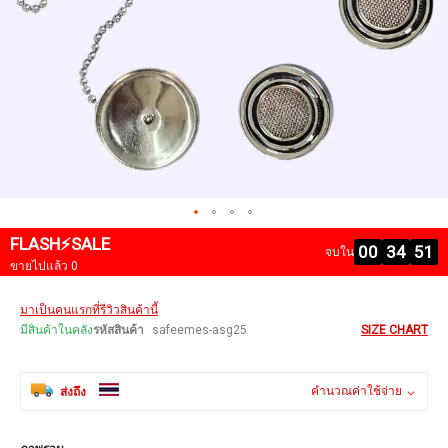
FLASH⚡SALE
00
34
51
จบใน
ขายไปแล้ว 0
Skip
มาเป็นคนแรกที่รีวิวสินค้านี้
to
the
มีสินค้าในคลัง
รหัสสินค้า
safeemes-asg25
SIZE CHART
beginning
of
the
คำนวณค่าใช้จ่าย
ส่งถึง
images
gallery