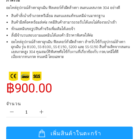
ภาพรวม
อะไหล่อุปกรณ์ล้างตาฉุกเฉิน ฟิลเตอร์หัวฉีดล้างตา สแตนเลสเกรด 304 อย่างดี
สินค้าสั่งนำเข้าเกรดพรีเมี่ยม สแตนเลสแท้ทนเคมีผ่านมาตรฐาน
สินค้ามีสต็อคพร้อมส่งค่ะ กดมีสินค้าสามารถรอรับได้เลยไม่ต้องรอนำเข้า
ทักแอดมินขอรูปสินค้าจริงเพิ่มเติมได้เลยจ้า
สั่งมีจำนวนสอบถามแอดมินได้เลยค้า มีราคาพิเศษให้ค่ะ
อะไหล่อุปกรณ์ล้างตาฉุกเฉิน ฟิลเตอร์หัวฉีดล้างตา สำหรับใช้กับอุปกรณ์ล้างตา
ฉุกเฉิน รุ่น B100, SS-B100, SS-E150, S200 และ SS-S150 สินค้าผลิตจากสแตน
เลสเกรดสูง 304 คุณสมบัติพิเศษคือใช้กับงานที่เกี่ยวข้องกับ กรด/เคมีได้ดี
เนื่องจากทนกรด ทนเคมี โดยเฉพาะ
฿900.00
จำนวน
เพิ่มสินค้าในตะกร้า