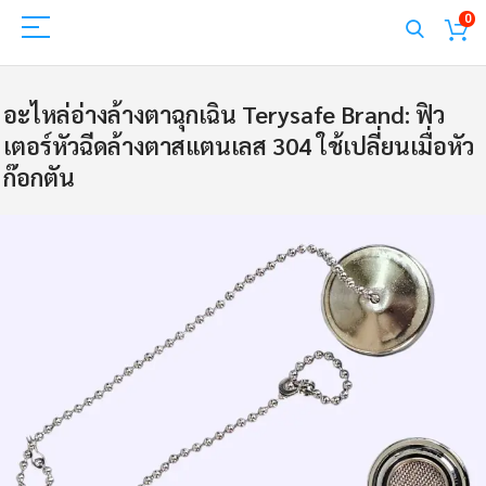
0
อะไหล่อ่างล้างตาฉุกเฉิน Terysafe Brand: ฟิว
เตอร์หัวฉีดล้างตาสแตนเลส 304 ใช้เปลี่ยนเมื่อหัว
ก๊อกตัน
Skip
to
the
end
of
the
images
gallery