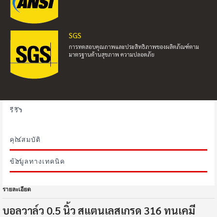
SGS
การทดสอบคุณภาพและประสิทธิภาพของผลิตภัณฑ์ตาม
มาตรฐานด้านสุขภาพ ความปลอดภัย
รีวิว
คุณสมบัติ
ข้อมูลทางเทคนิค
รายละเอียด
บอลวาล์ว 0.5 นิ้ว สแตนเลสเกรด 316 ทนเคมี