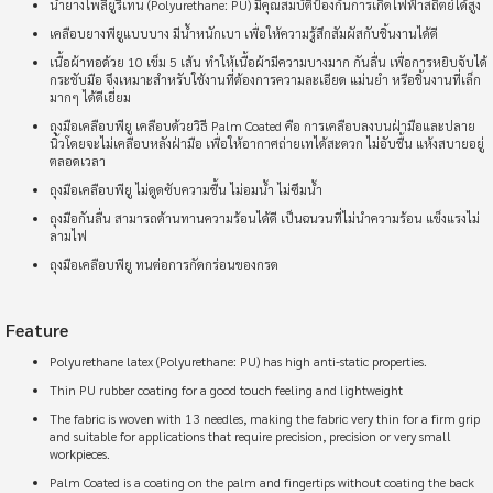
น้ำยางโพลียูรีเทน (Polyurethane: PU) มีคุณสมบัติป้องกันการเกิดไฟฟ้าสถิตย์ได้สูง
pituck1976
มีประโยชน์ (
0
)
เคลือบยางพียูแบบบาง มีน้ำหนักเบา เพื่อให้ความรู้สึกสัมผัสกับชิ้นงานได้ดี
100%
เนื้อผ้าทอด้วย 10 เข็ม 5 เส้น ทำให้เนื้อผ้ามีความบางมาก กันลื่น เพื่อการหยิบจับได้
กระชับมือ จึงเหมาะสำหรับใช้งานที่ต้องการความละเอียด แม่นยำ หรือชิ้นงานที่เล็ก
มากๆ ได้ดีเยี่ยม
ได้รับของแล้ว สั่งหลายรอบแล้วค่ะร้านนี้ ???????????????? ส่ง
เร็ว แพ็คดีเกิ๊นนน ราคาถูก ชอบๆๆๆ ถูกใจ หาของดีมานาน
ถุงมือเคลือบพียู เคลือบด้วยวิธี Palm Coated คือ การเคลือบลงบนฝ่ามือและปลาย
????????????????????????????????เจอแล้วจัดด่วน
นิ้วโดยจะไม่เคลือบหลังฝ่ามือ เพื่อให้อากาศถ่ายเทได้สะดวก ไม่อับชื้น แห้งสบายอยู่
ตลอดเวลา
ถุงมือเคลือบพียู ไม่ดูดซับความชื้น ไม่อมน้ำ ไม่ซึมน้ำ
ถุงมือกันลื่น สามารถต้านทานความร้อนได้ดี เป็นฉนวนที่ไม่นำความร้อน แข็งแรงไม่
a*****r
ลามไฟ
มีประโยชน์ (
0
)
ถุงมือเคลือบพียู ทนต่อการกัดกร่อนของกรด
100%
ส่งไว คุณภาพดีค่ะ
Feature
Polyurethane latex (Polyurethane: PU) has high anti-static properties.
Thin PU rubber coating for a good touch feeling and lightweight
gerhanabulan381
The fabric is woven with 13 needles, making the fabric very thin for a firm grip
มีประโยชน์ (
0
)
and suitable for applications that require precision, precision or very small
100%
workpieces.
Palm Coated is a coating on the palm and fingertips without coating the back