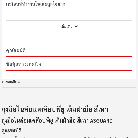
เหมือนที่ทำงานใช้เลยถูกใจมาก
เพิ่มเติม
nopphadol1969
มีประโยชน์ (
0
)
100%
คุณสมบัติ
ถุงมือคุณภาพตามราคาชอบค่ะโดยรวมคุ้มค่าขนาดไซส์ s พอดี
มือกับคนมือเล็ก ปกติจะหาซื้อถุงมือใส่ยากเพราะว่าเป็นคนมือ
ข้อมูลทางเทคนิค
เล็กแต่อันนี้ใส่ได้พอดีค่ะ
รายละเอียด
ox871uia39
มีประโยชน์ (
0
)
100%
ถุงมือไนล่อนเคลือบพียู เต็มฝ่ามือ สีเทา
ได้เรื่องหรือเปล่าก็ไม่รู้
ถุงมือไนล่อนเคลือบพียู เต็มฝ่ามือ สีเทา ASGUARD
คุณสมบัติ