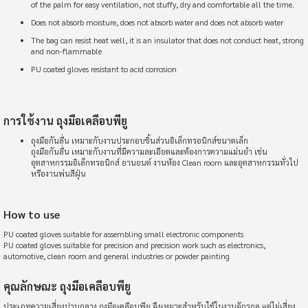
ดีค่ะ
of the palm for easy ventilation, not stuffy, dry and comfortable all the time.
Does not absorb moisture, does not absorb water and does not absorb water
The bag can resist heat well, it is an insulator that does not conduct heat, strong
and non-flammable
addapitchaya
มีประโยชน์ (
0
)
PU coated gloves resistant to acid corrosion
100%
ดีมาก
การใช้งาน ถุงมือเคลือบพียู
ถุงมือกันลื่น เหมาะกับงานประกอบชิ้นส่วนอิเล็กทรอนิกส์ขนาดเล็ก
ถุงมือกันลื่น เหมาะกับงานที่มีความละเอียดและต้องการความแม่นยำ เช่น
อุตสาหกรรมอิเล็กทรอนิกส์ ยานยนต์ งานห้อง Clean room และอุตสาหกรรมทั่วไป
หรืองานพ่นสีฝุ่น
m*****t
มีประโยชน์ (
0
)
100%
How to use
สินค้าคุณภาพดีมากค่ะ
PU coated gloves suitable for assembling small electronic components
PU coated gloves suitable for precision and precision work such as electronics,
automotive, clean room and general industries or powder painting
คุณลักษณะ ถุงมือเคลือบพียู
Page
You're currently reading page
Page
Page
Page
Page
Page
Page
ถัดไป
1
2
3
4
5
...
34
ประเภทความเสี่ยงปานกลาง ถุงมือเคลือบพียู จึงเหมาะสำหรับใช้ในงานจักรกล แต่ไม่เสี่ยง