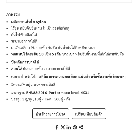
ภาพรวม
ผลิตจากเส้นใย Nylon
ไร้ขุย หยิบจับชิ้นงาน ไม่เป็นรอยติดวัสดุ
กันไฟฟ้าสถิตย์ได้
ระบายอากาศได้ดี
ฝ่ามือเคลือบ PU กระชับ กันลื่น กันน้ำมันได้ดี เคลือบหนา
ทอแบบไร้ตะเข็บ 10 เข็ม 5 เส้น
บางเบา
หยิบจับชิ้นงานที่เล็กได้กระชับมือ
ป้องกันการบาดได้
สวมใส่สบาย
กระชับ ระบายอากาศได้ดี
เหมาะสำหรับใช้งานที่
ต้องการความละเอียด แม่นยำ หรือชิ้นงานที่เล็กมากๆ
มีความยืดหยุ่น ทนต่อการขัดสี
มาตรฐาน
EN388:2016 Performace level 4X31
บรรจุ : 1 คู่/ถุง, 10คู่ / แพค , 300คู่ / ลัง
นำเข้ารายการโปรด
เปรียบเทียบสินค้า