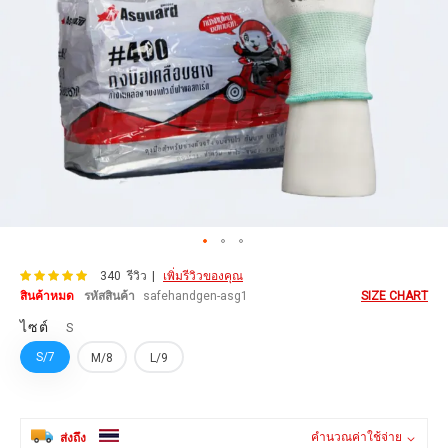
Skip
99
100
คะแนน:
% of
340
รีวิว
เพิ่มรีวิวของคุณ
to
the
สินค้าหมด
รหัสสินค้า
safehandgen-asg1
SIZE CHART
beginning
ไซต์
of
S
the
S/7
M/8
L/9
images
gallery
คำนวณค่าใช้จ่าย
ส่งถึง