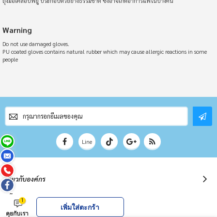
ถุงมือเคลือบพียู ประกอบด้วยยางธรรมชาติ ซึ่งอาจเกิดอาการแพ้ในบางคน
Warning
Do not use damaged gloves.
PU coated gloves contains natural rubber which may cause allergic reactions in some
people
สมัคร
สมาชิก
จดหมาย
ข่าว
Line
เกี่ยวกับองค์กร
นโยบายต่าง ๆ
1
เพิ่มใส่ตะกร้า
คุยกับเรา
คำถามและข้อสงสัย