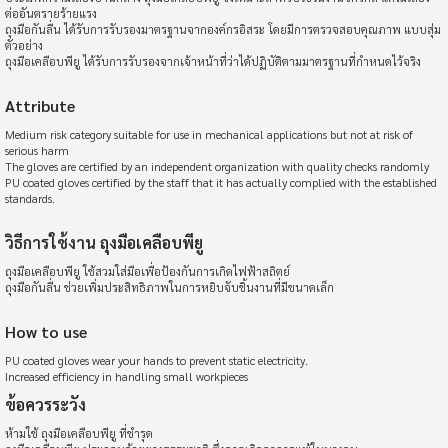
ต่ออันตรายร้ายแรง
ถุงมือกันลื่น ได้รับการรับรองมาตรฐานจากองค์กรอิสระ โดยมีการตรวจสอบคุณภาพ แบบสุ่ม
ตัวอย่าง
ถุงมือเคลือบพียู ได้รับการรับรองจากเจ้าหน้าที่ว่าได้ปฏิบัติตามมาตรฐานที่กำหนดไว้จริง
Attribute
Medium risk category suitable for use in mechanical applications but not at risk of
serious harm
The gloves are certified by an independent organization with quality checks randomly
PU coated gloves certified by the staff that it has actually complied with the established
standards.
วิธีการใช้งาน ถุงมือเคลือบพียู
ถุงมือเคลือบพียู ใช้สวมใส่มือเพื่อป้องกันการเกิดไฟฟ้าสถิตย์
ถุงมือกันลื่น ช่วยเพิ่มประสิทธิภาพในการหยิบจับชิ้นงานที่มีขนาดเล็ก
How to use
PU coated gloves wear your hands to prevent static electricity.
Increased efficiency in handling small workpieces
ข้อควรระวัง
ห้ามใช้ ถุงมือเคลือบพียู ที่ชำรุด