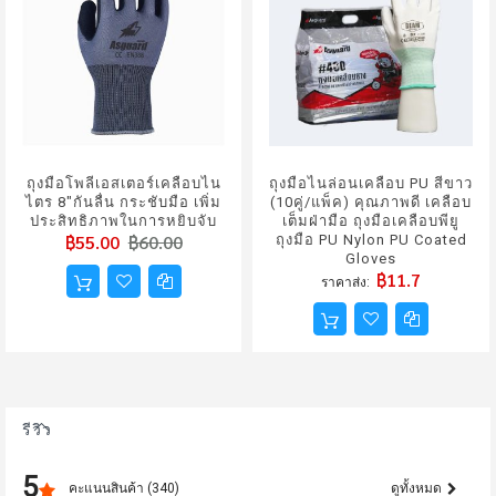
ถุงมือโพลีเอสเตอร์เคลือบไน
ถุงมือไนล่อนเคลือบ PU สีขาว
ไตร 8"กันลื่น กระชับมือ เพิ่ม
(10คู่/แพ็ค) คุณภาพดี เคลือบ
ประสิทธิภาพในการหยิบจับ
เต็มฝ่ามือ ถุงมือเคลือบพียู
฿55.00
฿60.00
ถุงมือ PU Nylon PU Coated
Gloves
฿11.7
ราคาส่ง
รีวิว
5
คะแนนสินค้า (340)
ดูทั้งหมด