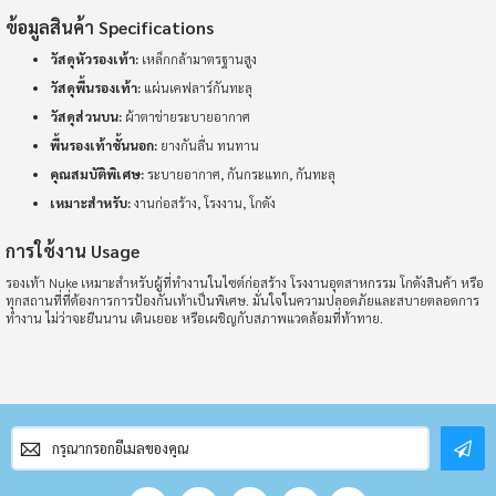
ข้อมูลสินค้า Specifications
วัสดุหัวรองเท้า:
เหล็กกล้ามาตรฐานสูง
วัสดุพื้นรองเท้า:
แผ่นเคฟลาร์กันทะลุ
วัสดุส่วนบน:
ผ้าตาข่ายระบายอากาศ
พื้นรองเท้าชั้นนอก:
ยางกันลื่น ทนทาน
คุณสมบัติพิเศษ:
ระบายอากาศ, กันกระแทก, กันทะลุ
เหมาะสำหรับ:
งานก่อสร้าง, โรงงาน, โกดัง
การใช้งาน Usage
รองเท้า Nuke เหมาะสำหรับผู้ที่ทำงานในไซต์ก่อสร้าง โรงงานอุตสาหกรรม โกดังสินค้า หรือ
ทุกสถานที่ที่ต้องการการป้องกันเท้าเป็นพิเศษ. มั่นใจในความปลอดภัยและสบายตลอดการ
ทำงาน ไม่ว่าจะยืนนาน เดินเยอะ หรือเผชิญกับสภาพแวดล้อมที่ท้าทาย.
สมัคร
สมาชิก
จดหมาย
ข่าว