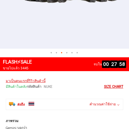
FLASH⚡SALE
00
27
58
จบใน
ขายไปแล้ว 3445
Skip
มาเป็นคนแรกที่รีวิวสินค้านี้
to
the
มีสินค้าในคลัง
รหัสสินค้า
NUKE
SIZE CHART
beginning
of
the
คำนวณค่าใช้จ่าย
ส่งถึง
images
gallery
ภาพรวม
Gemini บอกว่า