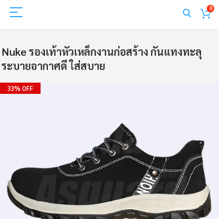
0
Nuke รองเท้าหัวเหล็กงานก่อสร้าง กันแทงทะลุ
ระบายอากาศดี ใส่สบาย
Skip
33% OFF
to
the
end
of
the
images
gallery