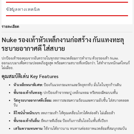
ข้อมูลทางเทคนิค
รายละเอียด
Nuke รองเท้าหัวเหล็กงานก่อสร้าง กันแทงทะลุ
ระบายอากาศดี ใส่สบาย
ปกป้องเท้าของคุณจากอันตรายในทุกสภาพแวดล้อมการทำงาน ด้วยรองเท้า Nuke.
ออกแบบมาเพื่อความปลอดภัยสูงสุด พร้อมความสบายที่เหนือกว่า. ใส่ทำงานหนักแค่ไหนก็
ไม่เมื่อย.
คุณสมบัติเด่น Key Features
หัวเหล็กหนาพิเศษ:
ป้องกันแรงกระแทกและวัตถุตกทับ มั่นใจในทุกก้าวเดิน
พื้นรองเท้ากันทะลุ:
ปกป้องเท้าจากตะปู เหล็กแหลม หรือของมีคมบนพื้น
วัสดุระบายอากาศดีเยี่ยม:
ลดการสะสมความร้อนและความอับชื้น ใส่สบายตลอด
วัน
ดีไซน์น้ำหนักเบา:
ลดภาระเท้า ให้คุณเคลื่อนไหวได้คล่องตัว ไม่เมื่อยล้า
พื้นรองเท้ากันลื่น:
ยึดเกาะดีเยี่ยม ป้องกันการลื่นไถลในพื้นที่เปียก
เสริมความทนทาน:
ใช้งานได้ยาวนาน ทนทานต่อสภาพแวดล้อมที่สมบุกสมบัน