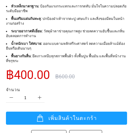
หัวเหล็กมาตรฐาน:
ป้องกันแรงกระแทกและการกดทับ มั่นใจในความปลอดภัย
ระดับมืออาชีพ
พื้นเสริมแผ่นกันทะลุ:
ปกป้องฝ่าเท้าจากตะปู เศษแก้ว และสิ่งของมีคมในหน้า
งานก่อสร้าง
ระบายอากาศดีเยี่ยม:
วัสดุผ้าตาข่ายคุณภาพสูง ช่วยลดความอับชื้นและกลิ่น
อับตลอดการทำงาน
น้ำหนักเบา ใส่สบาย:
ออกแบบตามหลักสรีระศาสตร์ ลดความเมื่อยล้าแม้ต้อง
ยืนหรือเดินนานๆ
พื้นยางกันลื่น:
ยึดเกาะหนึบทุกสภาพพื้นผิว ทั้งพื้นปูน พื้นมัน และพื้นที่หน้างาน
ที่ขรุขระ
฿400.00
฿600.00
จำนวน
เพิ่มสินค้าในตะกร้า