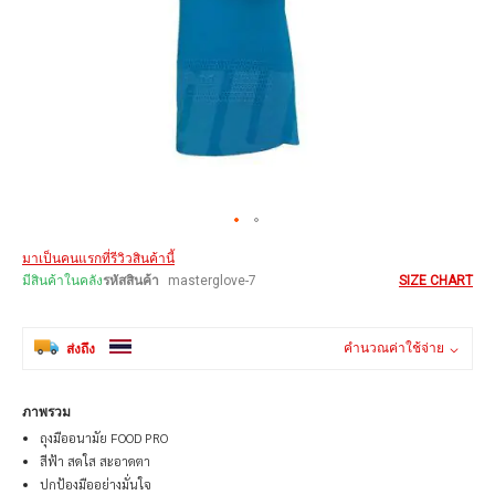
Skip
มาเป็นคนแรกที่รีวิวสินค้านี้
to
the
มีสินค้าในคลัง
รหัสสินค้า
masterglove-7
SIZE CHART
beginning
of
the
คำนวณค่าใช้จ่าย
ส่งถึง
images
gallery
ภาพรวม
ถุงมืออนามัย FOOD PRO
สีฟ้า สดใส สะอาดตา
ปกป้องมืออย่างมั่นใจ