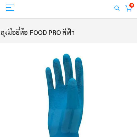
0
ถุงมือยี่ห้อ FOOD PRO สีฟ้า
Skip
to
the
end
of
the
images
gallery