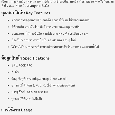
เยี่ยม เหมาะสำหรับหลากหลายการใช้งาน ไม่ว่าจะเป็นงานครัว ทำความสะอาด หรือกิจกรรม
ทั่วไป สวมใส่ง่าย มั่นใจในทุกการสัมผัส
คุณสมบัติเด่น Key Features
ผลิตจากวัสดุคุณภาพดี ปลอดภัยต่อการใช้งาน ไม่ระคายเคืองผิว
สีฟ้าสดใส มองเห็นง่าย สื่อถึงความสะอาดและสุขอนามัย
ออกแบบมาให้กระชับมือ สวมใส่สบาย คล่องตัว ไม่เป็นอุปสรรค
ป้องกันสิ่งสกปรก คราบไขมัน และสารเคมีอ่อนๆ ได้ดี
ใช้งานได้อเนกประสงค์ เหมาะสำหรับงานครัว ร้านอาหาร และงานทั่วไป
ข้อมูลสินค้า Specifications
ยี่ห้อ: FOOD PRO
สี: ฟ้า
วัสดุ: วัสดุสังเคราะห์คุณภาพสูง (Food Grade)
ขนาด: มีให้เลือก S, M, L, XL (โปรดตรวจสอบสต็อก)
บรรจุภัณฑ์: กล่องละ 100 ชิ้น
คุณสมบัติพิเศษ: ไม่มีแป้ง
การใช้งาน Usage