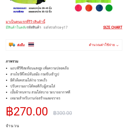
Skip
มาเป็นคนแรกที่รีวิวสินค้านี้
to
the
มีสินค้าในคลัง
รหัสสินค้า
safetrafroa-y17
SIZE CHART
beginning
of
the
คำนวณค่าใช้จ่าย
ส่งถึง
images
gallery
ภาพรวม
แถบพีวีซีสะท้อนแสงสูง เพิ่มความปลอดภัย
สายไขว้ดีไซน์ทันสมัย กระชับเข้ารูป
มีตัวล็อคสวมใส่ง่าย รวดเร็ว
ปรับความยาวได้พอดีกับผู้สวมใส่
เนื้อผ้าทนทาน สวมใส่สบาย ระบายอากาศดี
เหมาะสำหรับงานก่อสร้างและจราจร
฿270.00
฿300.00
จำนวน