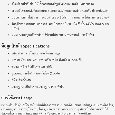
ดีไซน์สายไขว้: ช่วยให้เสื้อกระชับเข้ารูป ไม่เกะกะ เคลื่อนไหวสะดวก
ระบบล็อคแบบตัวล็อค (Buckle Lock): สวมใส่และถอดง่าย รวดเร็ว ประหยัดเวลา
ปรับความยาวได้อิสระ: รองรับสรีระของผู้ใช้งานหลากหลาย ให้ความกระชับพอดี
วัสดุผ้าตาข่ายระบายอากาศดี: สวมใส่สบาย ไม่ร้อน ไม่อับชื้น แม้ทำงานกลางแจ้ง
นานๆ
ทนทานและดูแลรักษาง่าย: ใช้งานได้ยาวนาน ทนทานต่อการซักล้าง
ข้อมูลสินค้า Specifications
วัสดุ: ผ้าตาข่ายโพลีเอสเตอร์คุณภาพสูง
แถบสะท้อนแสง: แถบ PVC กว้าง 2 นิ้ว สีเหลืองมะนาว/ส้ม
ขนาด: ฟรีไซส์ (ปรับความยาวได้)
รูปแบบ: สายไขว้ พร้อมตัวล็อค (Buckle)
สีผ้า: ดำ/น้ำเงิน
มาตรฐาน: เป็นไปตามมาตรฐาน PPE ทั่วไป
การใช้งาน Usage
เหมาะสำหรับผู้ปฏิบัติงานในพื้นที่ที่ต้องการความปลอดภัยและทัศนวิสัยสูง เช่น งานก่อสร้าง,
งานถนน, งานจราจร, โรงงาน, โกดัง, หรือกิจกรรมกลางแจ้งอื่นๆ ที่จำเป็นต้องมองเห็นได้
ชัดเจนในเวลากลางวันและกลางคืน เพื่อลดความเสี่ยงจากการเกิดอุบัติเหตุ