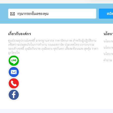
สมัคร
สมั
สมาชิก
จดหมาย
ข่าว
เกี่ยวกับองค์กร
นโยบา
ศูนย์รวมอุปกรณ์เซฟตี้ มาตรฐานสากล ราคามิตรภาพ สำหรับผู้ปฏิบัติงาน
นโยบาย
เพื่อความปลอดภัยในการทำงาน บนแอสการ์ด ประเทศไทย เรารวบรวม
นโยบายค
รองเท้าเซฟตี้ ถุงมือกันบาด ถุงมือยาง ชุดกันตก เสื้อสะท้อนแสง สุดคุ้ม ราคา
ถูกโดนใจ
นโยบาย
คำถาม 