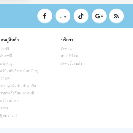
Line
ดหมู่สินค้า
บริการ
อเซฟตี้
ติดต่อเรา
ท้าเซฟตี้
แนะนำติชม
รณ์คลีนรูม
ติดต่อรับสินค้า
รณ์ป้องกันศีรษะ/ใบหน้า/หู
็บสารเคมี
้างตาฉุกเฉิน/ฝักบัวฉุกเฉิน
อจราจร/เสื้อกันฝน/ชุดหมี
รณ์ป้องกันตก
จราจร
ปฐมพยาบาล