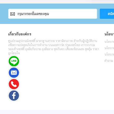
สมัคร
สมั
สมาชิก
จดหมาย
ข่าว
เกี่ยวกับองค์กร
นโยบา
ศูนย์รวมอุปกรณ์เซฟตี้ มาตรฐานสากล ราคามิตรภาพ สำหรับผู้ปฏิบัติงาน
นโยบาย
เพื่อความปลอดภัยในการทำงาน บนแอสการ์ด ประเทศไทย เรารวบรวม
นโยบายค
รองเท้าเซฟตี้ ถุงมือกันบาด ถุงมือยาง ชุดกันตก เสื้อสะท้อนแสง สุดคุ้ม ราคา
ถูกโดนใจ
นโยบาย
คำถาม 