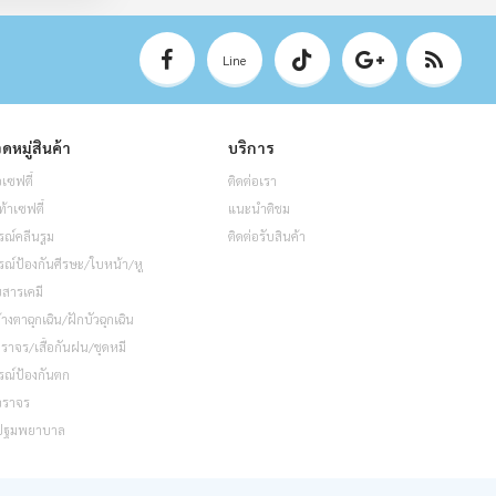
Line
ดหมู่สินค้า
บริการ
อเซฟตี้
ติดต่อเรา
ท้าเซฟตี้
แนะนำติชม
รณ์คลีนรูม
ติดต่อรับสินค้า
รณ์ป้องกันศีรษะ/ใบหน้า/หู
็บสารเคมี
้างตาฉุกเฉิน/ฝักบัวฉุกเฉิน
อจราจร/เสื้อกันฝน/ชุดหมี
รณ์ป้องกันตก
จราจร
ปฐมพยาบาล