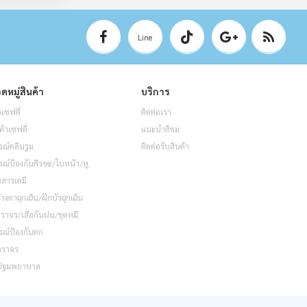
Line
ดหมู่สินค้า
บริการ
อเซฟตี้
ติดต่อเรา
ท้าเซฟตี้
แนะนำติชม
รณ์คลีนรูม
ติดต่อรับสินค้า
รณ์ป้องกันศีรษะ/ใบหน้า/หู
็บสารเคมี
้างตาฉุกเฉิน/ฝักบัวฉุกเฉิน
อจราจร/เสื้อกันฝน/ชุดหมี
รณ์ป้องกันตก
จราจร
ปฐมพยาบาล