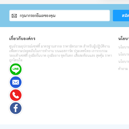
สมัคร
สมั
สมาชิก
จดหมาย
ข่าว
เกี่ยวกับองค์กร
นโยบา
ศูนย์รวมอุปกรณ์เซฟตี้ มาตรฐานสากล ราคามิตรภาพ สำหรับผู้ปฏิบัติงาน
นโยบาย
เพื่อความปลอดภัยในการทำงาน บนแอสการ์ด ประเทศไทย เรารวบรวม
นโยบายค
รองเท้าเซฟตี้ ถุงมือกันบาด ถุงมือยาง ชุดกันตก เสื้อสะท้อนแสง สุดคุ้ม ราคา
ถูกโดนใจ
นโยบาย
คำถาม 