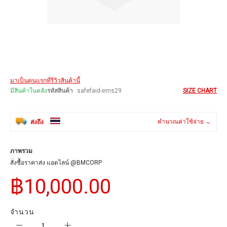
Skip
มาเป็นคนแรกที่รีวิวสินค้านี้
to
the
มีสินค้าในคลัง
รหัสสินค้า
safefaid-ems29
SIZE CHART
beginning
of
the
คำนวณค่าใช้จ่าย
ส่งถึง
images
gallery
ภาพรวม
สั่งซื้อราคาส่ง แอดไลน์ @BMCORP
฿10,000.00
จำนวน