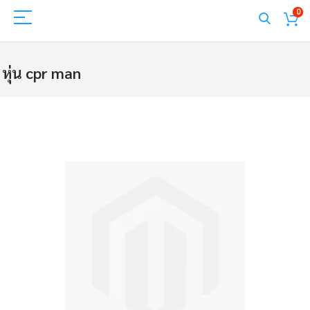
0
หุ่น cpr man
Skip
to
the
end
of
the
images
gallery