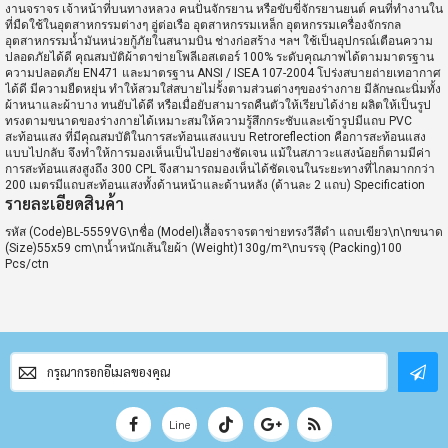
งานจราจร เจ้าหน้าที่บนทางหลวง คนปั่นจักรยาน หรือขับขี่จักรยานยนต์ คนที่ทำงานใน
ที่มืดใช้ในอุตสาหกรรมต่างๆ อู่ต่อเรือ อุตสาหกรรมเหล็ก อุตหกรรมเครื่องจักรกล
อุตสาหกรรมน้ำมันหน่วยกู้ภัยในสนามบิน ช่างก่อสร้าง ฯลฯ ใช้เป็นอุปกรณ์เตือนความ
ปลอดภัยได้ดี คุณสมบัติผ้าตาข่ายโพลีเอสเตอร์ 100% ระดับคุณภาพได้ตามมาตรฐาน
ความปลอดภัย EN471 และมาตรฐาน ANSI / ISEA 107-2004 โปร่งสบายถ่ายเทอากาศ
ได้ดี มีความยืดหยุ่น ทำให้สวมใส่สบายไม่รั้งตามส่วนต่างๆของร่างกาย มีลักษณะนิ่มทั้ง
ผ้าหนาและผ้าบาง ทนยับได้ดี หรือเมื่อยับสามารถคืนตัวให้เรียบได้ง่าย ผลิตให้เป็นรูป
ทรงตามขนาดของร่างกายได้เหมาะสมให้ความรู้สึกกระชับและเข้ารูปมีแถบ PVC
สะท้อนแสง ที่มีคุณสมบัติในการสะท้อนแสงแบบ Retroreflection คือการสะท้อนแสง
แบบไปกลับ จึงทำให้การมองเห็นเป็นไปอย่างชัดเจน แม้ในสภาวะแสงน้อยก็ตามมีค่า
การสะท้อนแสงสูงถึง 300 CPL จึงสามารถมองเห็นได้ชัดเจนในระยะทางที่ไกลมากกว่า
200 เมตรมีแถบสะท้อนแสงทั้งด้านหน้าและด้านหลัง (ด้านละ 2 แถบ) Specification
รายละเอียดสินค้า
รหัส (Code)BL-5559VG\nชื่อ (Model)เสื้อจราจรตาข่ายทรงวีสีดำ แถบเขียว\n\nขนาด
(Size)55x59 cm\nน้ำหนักเส้นใยผ้า (Weight)130g/m²\nบรรจุ (Packing)100
Pcs/ctn
สมัคร
สมาชิก
จดหมาย
ข่าว
Line