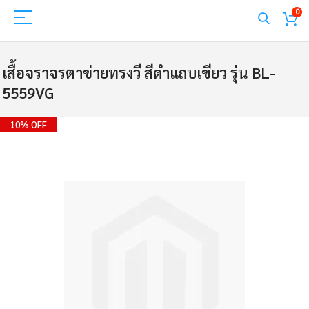
0
เสื้อจราจรตาข่ายทรงวี สีดำแถบเขียว รุ่น BL-
5559VG
Skip
10% OFF
to
the
end
of
the
images
gallery