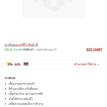
Skip
มาเป็นคนแรกที่รีวิวสินค้านี้
to
the
มีสินค้าในคลัง
รหัสสินค้า
safetrafroa-y10
SIZE CHART
beginning
of
the
คำนวณค่าใช้จ่าย
ส่งถึง
images
gallery
ภาพรวม
เสื้อจราจรตาข่ายทรงวี
สีดำแถบเขียว เห็นชัดเจน
เนื้อผ้าตาข่าย ระบายอากาศดี
สวมใส่สบาย คล่องตัว
เสริมความปลอดภัยการทำงาน