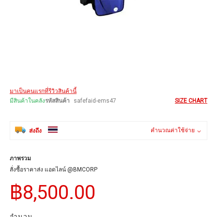
Skip
มาเป็นคนแรกที่รีวิวสินค้านี้
to
the
มีสินค้าในคลัง
รหัสสินค้า
safefaid-ems47
SIZE CHART
beginning
of
the
คำนวณค่าใช้จ่าย
ส่งถึง
images
gallery
ภาพรวม
สั่งซื้อราคาส่ง แอดไลน์ @BMCORP
฿8,500.00
จำนวน