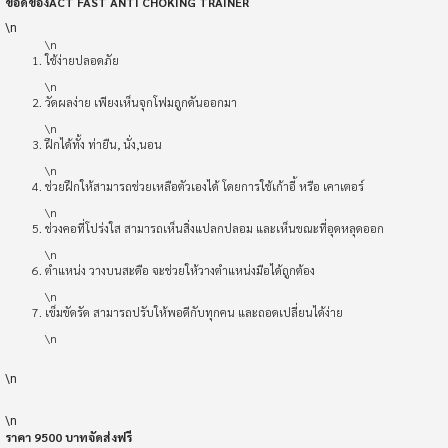
ข้อดีของ
ACT FAST ANTI CHOKING TRAINER
\n
\n
ใช้ง่ายปลอดภัย
\n
วัดผลง่าย เพียงเห็นจุกโฟมถูกดันออกมา
\n
ฝึกได้ทั้ง ท่ายืน, นั่ง,นอน
\n
ช่วยฝึกให้สามารถช่วยเหลือตัวเองได้ โดยการใช้เก้าอี้ หรือ เคาเตอร์
\n
ช่วงคอที่โปร่งใส สามารถเห็นสิ่งแปลกปลอม และเห็นขณะที่อุดหลุดออก
\n
ตำแหน่ง วางบนสะดือ จะช่วยให้วางตำแหน่งมือได้ถูกต้อง
\n
เข็มขัดรัด สามารถปรับให้พอดีกับทุกคน และถอดเปลี่ยนได้ง่าย
\n
\n
\n
ราคา
9500 บาทจัดส่งฟรี